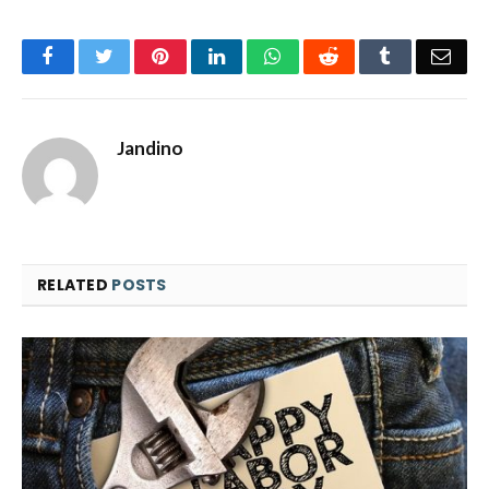
Facebook
Twitter
Pinterest
LinkedIn
WhatsApp
Reddit
Tumblr
Emai
Jandino
RELATED
POSTS