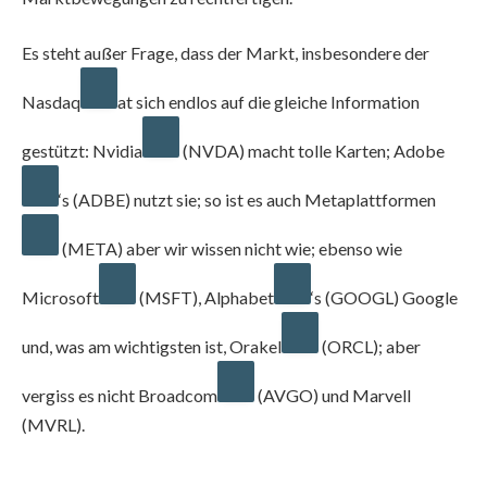
Es steht außer Frage, dass der Markt, insbesondere der
Nasdaq
at sich endlos auf die gleiche Information
gestützt:
Nvidia
(NVDA) macht tolle Karten;
Adobe
‘s (ADBE) nutzt sie; so ist es auch
Metaplattformen
(META) aber wir wissen nicht wie; ebenso wie
Microsoft
(MSFT),
Alphabet
‘s (GOOGL) Google
und, was am wichtigsten ist,
Orakel
(ORCL); aber
vergiss es nicht
Broadcom
(AVGO) und
Marvell
(MVRL).