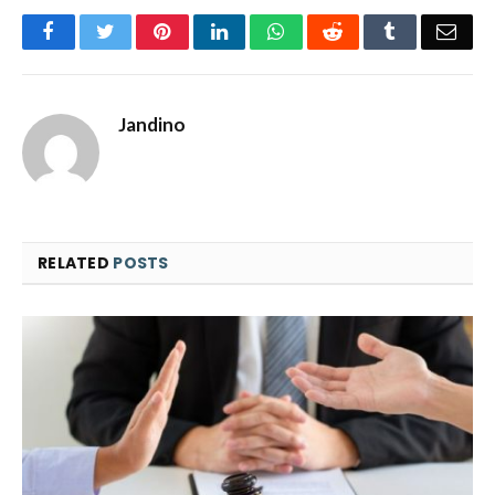
Facebook
Twitter
Pinterest
LinkedIn
WhatsApp
Reddit
Tumblr
Emai
Jandino
RELATED
POSTS