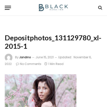
Depositphotos_131129780_xl-
2015-1
By
Jandino
June 15, 2021
Updated:
November 6,
2022
No Comments
1 Min Read