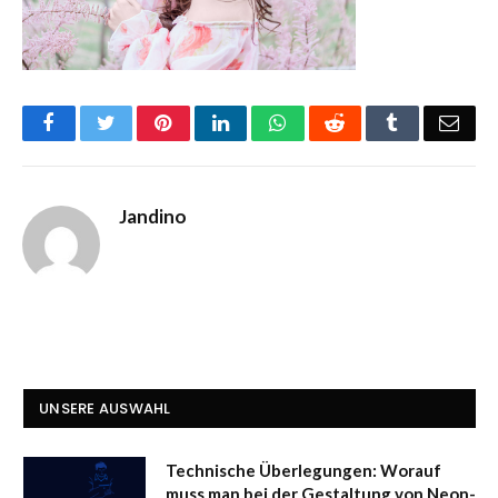
Facebook
Twitter
Pinterest
LinkedIn
WhatsApp
Reddit
Tumblr
Emai
Jandino
UNSERE AUSWAHL
Technische Überlegungen: Worauf
muss man bei der Gestaltung von Neon-