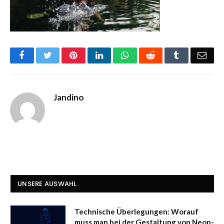
Facebook
Twitter
Pinterest
LinkedIn
WhatsApp
Reddit
Tumblr
Emai
Jandino
UNSERE AUSWAHL
Technische Überlegungen: Worauf
muss man bei der Gestaltung von Neon-