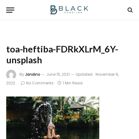
toa-heftiba-FDRkXLrM_6Y-
unsplash
By
Jandino
June 15, 2021
Updated:
November 6,
2022
No Comments
1 Min Read